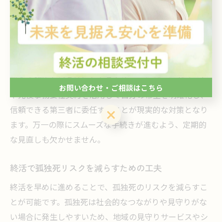
信頼できる団体に依頼する方法があります。こうしたサ
ービスを選ぶ際には、契約内容や費用、サービス範囲を
事前に十分確認し、複数社を比較検討することが重要で
す。
死後事務手続きとしては、葬儀や納骨、遺品整理、公共
料金の解約など多岐にわたるため、エンディングノート
お問い合わせ・ご相談はこちら
や死後事務委任契約を活用して自分の希望を明確化し、
信頼できる第三者に委任することが現実的な対策となり
お問い合わせ・ご相談はこちら
ます。万一の際にスムーズな手続きが進むよう、定期的
な見直しも欠かせません。
終活で孤独死リスクを減らすための工夫
終活を早めに進めることで、孤独死のリスクを減らすこ
とが可能です。孤独死は社会的なつながりや見守りがな
い場合に発生しやすいため、地域の見守りサービスやシ