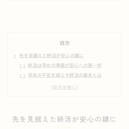
目次
先を見据えた終活が安心の鍵に
終活は早めの準備が安心への第一歩
将来の不安を減らす終活の基本とは
終活で心の備えと資金計画を万全に
孤独を感じる前に知るべき終活の意義
終活を始めるタイミングと考え方のコツ
終活を急ぐ理由と後回しのリスク
先を見据えた終活が安心の鍵に
終活を後回しにするリスクと現実的課題