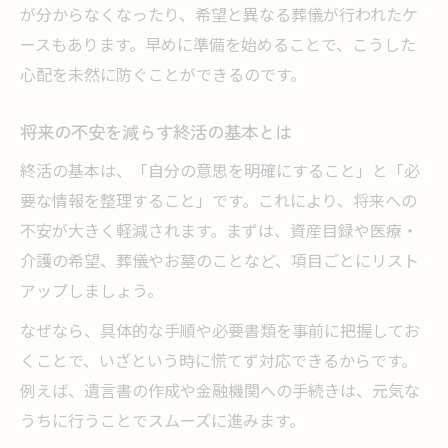
40代・50代からの終活は何を優先するか
が分からなくなったり、希望と異なる葬儀が行われたケ
ースもあります。早めに準備を始めることで、こうした
終活のタイミングを逃さない判断基準とは
心配を未然に防ぐことができるのです。
終活開始のサインと今すぐできる準備
終活の準備で不安を軽減する方法
将来の不安を減らす終活の基本とは
終活準備で将来の不安を小さくするコツ
終活の基本は、「自分の意思を明確にすること」と「必
エンディングノートの書き方と活用例
要な情報を整理すること」です。これにより、将来への
終活で財産・契約内容整理の進め方
不安が大きく軽減されます。まずは、資産目録や医療・
終活準備と心の安心を両立させる工夫
介護の希望、葬儀やお墓のことなど、項目ごとにリスト
専門家相談を活用した終活の安心対策
アップしましょう。
身元保証も含めた終活の進め方
なぜなら、具体的な手順や必要書類を事前に把握してお
終活で重要な身元保証の意味と選び方
くことで、いざという時に慌てず対応できるからです。
身元保証人探しと終活契約のポイント
例えば、遺言書の作成や金融機関への手続きは、元気な
終活で身元保証を依頼する際の注意点
うちに行うことでスムーズに進みます。