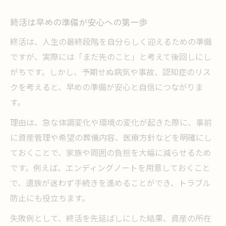
終活の遅れがもたらす心配と手続きの負担
終活は早めの準備が安心への第一歩
身寄りがない場合の終活リスクを解説
終活は、人生の最終段階を自分らしく迎えるための準備
急ぐべき終活のポイントと注意点まとめ
ですが、実際には「まだ先のこと」と考えて後回しにし
終活は先延ばしせず今すぐ始める理由
がちです。しかし、予期せぬ病気や事故、認知症のリス
おひとりさまの終活は早めが吉
クを考えると、早めの準備が安心と自信につながりま
おひとりさま終活の現実と備えの必要性
す。
身元保証や死後事務手続きの終活対策法
理由は、急な体調変化や環境の変化が起きた際に、事前
終活で孤独死リスクを減らすための工夫
に資産管理や希望の葬儀内容、医療方針などを明確にし
おひとりさまならではの終活準備方法
ておくことで、家族や周囲の負担を大幅に減らせるため
早めの終活が叶える安心と自立した生活
です。例えば、エンディングノートを用意しておくこと
終活を始める最適なタイミングとは
で、遺族が迷わず手続きを進めることができ、トラブル
終活を始めるべき年齢とその理由を解説
防止にも役立ちます。
ライフステージ別終活開始のポイント
失敗例として、終活を先延ばしにした結果、資産の所在