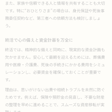
専門サービス活用による終活の進め方
また、家族や信頼できる人と情報を共有することも大切
おひとりさまの終活と身元保証体制づくり
です。特に“おひとりさま”の場合は、身元保証や死後事
務委任契約など、第三者への依頼方法も検討しましょ
う。
終活で心の備えと資金計画を万全に
終活では、精神的な備えと同時に、現実的な資金計画も
欠かせません。安心して最期を迎えるためには、葬儀費
用や医療・介護費、死後の手続きにかかる費用をシミュ
レーションし、必要資金を確保しておくことが重要で
す。
理由は、思いがけない出費や相続トラブルを未然に防ぐ
ためです。例えば、保険や預貯金の見直し、不要な財産
の整理を早めに進めることで、スムーズな資産移転が実