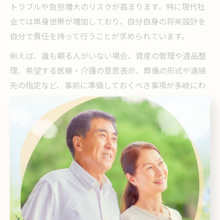
トラブルや負担増大のリスクが高まります。特に現代社
会では単身世帯が増加しており、自分自身の将来設計を
自分で責任を持って行うことが求められています。
例えば、誰も頼る人がいない場合、資産の管理や遺品整
理、希望する医療・介護の意思表示、葬儀の形式や連絡
先の指定など、事前に準備しておくべき事項が多岐にわ
たります。終活を先急ぐことで、将来的な不安を解消
し、自分らしい生き方や最期を実現できるのです。
身元保証や死後事務手続きの終活対策法
身元保証や死後事務手続きは、おひとりさまにとって大
きな壁となることが多い分野です。高齢者施設や病院へ
の入所時には、身元保証人が求められるケースが一般的
ですが、家族がいない場合は専門の身元保証サービスや