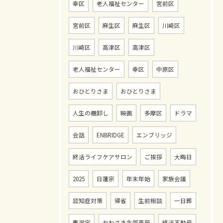
幸区
老人福祉センター
宮前区
宮前区
麻生区
麻生区
川崎区
川崎区
高津区
高津区
老人福祉センター
幸区
中原区
おひとりさま
おひとりさま
人生の棚卸し
映画
多摩区
ドラマ
会話
ENBRIDGE
エンブリッジ
終活ライフケアサロン
ご挨拶
大晦日
2025
日蓮宗
年末年始
家族会議
お問い合わせ・ご相談はこちら
認知症対策
帰省
生前相談
一日葬
曹洞宗
かわさき北部斎苑
終活不動産