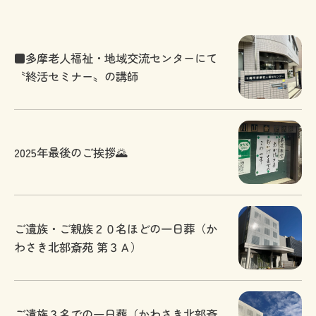
■多摩老人福祉・地域交流センターにて
〝終活セミナー〟の講師
2025年最後のご挨拶🌄
ご遺族・ご親族２０名ほどの一日葬（か
わさき北部斎苑 第３Ａ）
ご遺族３名での一日葬（かわさき北部斎