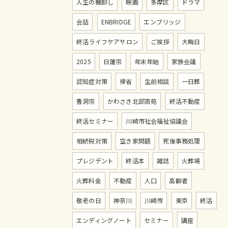
人生の棚卸し
映画
多摩区
ドラマ
会話
ENBRIDGE
エンブリッジ
終活ライフケアサロン
ご挨拶
大晦日
2025
日蓮宗
年末年始
家族会議
認知症対策
帰省
生前相談
一日葬
曹洞宗
かわさき北部斎苑
終活不動産
終活セミナー
川崎市社会福祉協議会
相続税対策
空き家問題
死後事務処理
プレジデント
終活本
雑誌
火葬場
火葬料金
不動産
人口
高齢者
敬老の日
神奈川
川崎市
東京
終活
エンディングノート
セミナー
講座