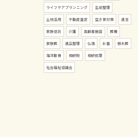
ライフケアプランニング
生前整理
土地活用
不動産査定
空き家対策
遺言
家族信託
介護
高齢者施設
葬儀
家族葬
遺品整理
仏壇
お墓
樹木葬
海洋散骨
相続税
相続処理
社会福祉協議会