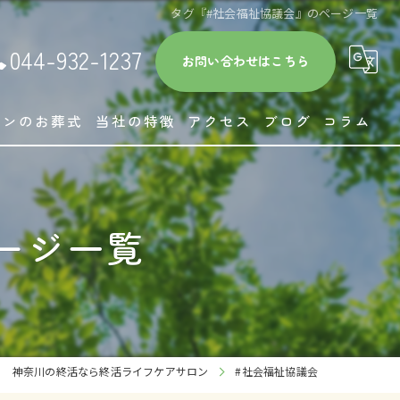
タグ『#社会福祉協議会』のページ一覧
044-932-1237
お問い合わせはこちら
ロンのお葬式
当社の特徴
アクセス
ブログ
コラム
相続
相談
ージ一覧
葬儀
高齢者施設紹介
お墓
神奈川の終活なら終活ライフケアサロン
#社会福祉協議会