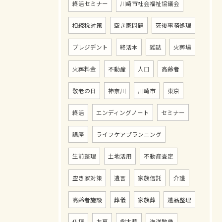
終活セミナー
川崎市社会福祉協議会
相続税対策
空き家問題
死後事務処理
プレジデント
終活本
雑誌
火葬場
お問い合わせ・ご相談はこちら
火葬料金
不動産
人口
高齢者
敬老の日
神奈川
川崎市
東京
終活
エンディングノート
セミナー
講座
ライフケアプランニング
生前整理
土地活用
不動産査定
空き家対策
遺言
家族信託
介護
高齢者施設
葬儀
家族葬
遺品整理
仏壇
お墓
樹木葬
海洋散骨