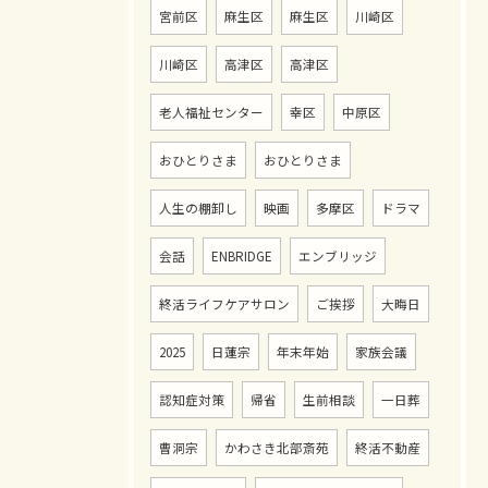
宮前区
麻生区
麻生区
川崎区
川崎区
高津区
高津区
老人福祉センター
幸区
中原区
おひとりさま
おひとりさま
人生の棚卸し
映画
多摩区
ドラマ
会話
ENBRIDGE
エンブリッジ
終活ライフケアサロン
ご挨拶
大晦日
2025
日蓮宗
年末年始
家族会議
認知症対策
帰省
生前相談
一日葬
曹洞宗
かわさき北部斎苑
終活不動産