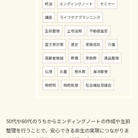
終活
エンディングノート
セミナー
講座
ライフケアプランニング
生前整理
土地活用
不動産査定
空き家対策
遺言
家族信託
介護
高齢者施設
葬儀
家族葬
遺品整理
仏壇
お墓
樹木葬
海洋散骨
相続税
相続処理
社会福祉協議会
50代や60代のうちからエンディングノートの作成や生前
整理を行うことで、安心できる余生の実現につながりま