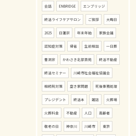
会話
ENBRIDGE
エンブリッジ
終活ライフケアサロン
ご挨拶
大晦日
2025
日蓮宗
年末年始
家族会議
認知症対策
帰省
生前相談
一日葬
曹洞宗
かわさき北部斎苑
終活不動産
終活セミナー
川崎市社会福祉協議会
相続税対策
空き家問題
死後事務処理
お問い合わせ・ご相談はこちら
プレジデント
終活本
雑誌
火葬場
火葬料金
不動産
人口
高齢者
敬老の日
神奈川
川崎市
東京