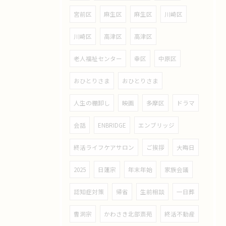
宮前区
麻生区
麻生区
川崎区
川崎区
高津区
高津区
老人福祉センター
幸区
中原区
おひとりさま
おひとりさま
人生の棚卸し
映画
多摩区
ドラマ
会話
ENBRIDGE
エンブリッジ
終活ライフケアサロン
ご挨拶
大晦日
2025
日蓮宗
年末年始
家族会議
認知症対策
帰省
生前相談
一日葬
曹洞宗
かわさき北部斎苑
終活不動産