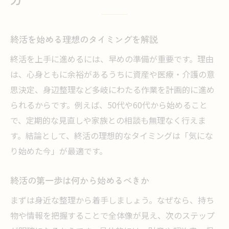
終活の目的を明確にする意識づけの方法
終活で家族と話し合うべき大切なこと
終活を始める理想のタイミングを解説
終活リストでやるべきことを整理しよう
終活を上手に進めるには、早めの準備が重要です。理由
終活を自分らしく進めるための心がけ
は、心身ともに余裕があるうちに資産や医療・介護の意
身辺整理に取り組むなら終活リスト活用が鍵
思決定、身辺整理など多岐にわたる作業を計画的に進め
終活リストで身辺整理を効率よく進める
られるからです。例えば、50代や60代から始めること
終活に役立つ身辺整理の具体的な方法
で、定期的な見直しや家族との相談も無理なく行えま
終活で知っておきたい断捨離のコツ
す。結論として、終活の理想的なタイミングは「気にな
終活の身辺整理で家族の負担を減らす
り始めた今」が最適です。
終活リスト100を活用した整理の手順
終活の第一歩は何から始めるべきか
家族の負担を減らす終活の実践術
終活で家族の負担を軽減する準備法
まずは身近な整理から着手しましょう。なぜなら、持ち
物や情報を把握することで全体像が見え、次のステップ
終活の情報共有で相続トラブルを防ぐ