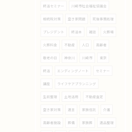
終活セミナー
川崎市社会福祉協議会
相続税対策
空き家問題
死後事務処理
プレジデント
終活本
雑誌
火葬場
火葬料金
不動産
人口
高齢者
敬老の日
神奈川
川崎市
東京
終活
エンディングノート
セミナー
講座
ライフケアプランニング
生前整理
土地活用
不動産査定
空き家対策
遺言
家族信託
介護
高齢者施設
葬儀
家族葬
遺品整理