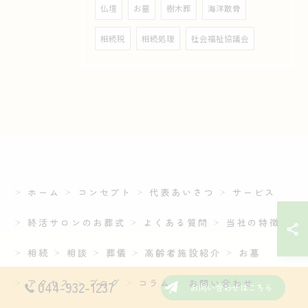
仏壇
お墓
樹木葬
海洋散骨
相続税
相続処理
社会福祉協議会
ホーム
コンセプト
代表あいさつ
サービス
終活サロンのお葬式
よくある質問
当社の特徴
相続
相談
葬儀
高齢者施設紹介
お墓
アクセス
ブログ
コラム
お問い合わせ
044-932-1237
お問い合わせはこちら