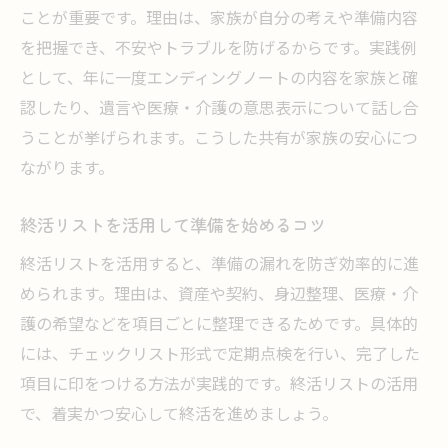
終活と遺言で資産を正しく伝える方法
ことが重要です。理由は、家族が自分の考えや準備内容
終活準備で遺言の内容を整理する手順
を把握でき、不安やトラブルを防げるからです。実践例
として、年に一度エンディングノートの内容を家族と確
認したり、遺言や医療・介護の意思表示について話し合
うことが挙げられます。こうした共有が家族の安心につ
ながります。
終活リストを活用して準備を始めるコツ
終活リストを活用すると、準備の漏れを防ぎ効率的に進
められます。理由は、資産や契約、身辺整理、医療・介
護の希望などを項目ごとに整理できるためです。具体的
には、チェックリスト形式で定期点検を行い、完了した
項目に印をつける方法が実践的です。終活リストの活用
で、着実かつ安心して終活を進めましょう。