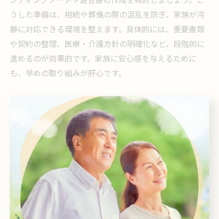
うした準備は、相続や葬儀の際の混乱を防ぎ、家族が冷
静に対応できる環境を整えます。具体的には、重要書類
や契約の整理、医療・介護方針の明確化など、段階的に
進めるのが効果的です。家族に安心感を与えるために
も、早めの取り組みが肝心です。
終活の情報共有で相続トラブルを防ぐ
終活では情報共有が相続トラブル防止の鍵となります。
家族と資産内容や意思決定を共有することで、誤解や不
安を減らせます。たとえば、エンディングノートを活用
し、財産や遺言の内容、希望する医療・介護方針を明記
する方法が有効です。定期的に家族と話し合い、内容を
見直すことで、状況の変化にも柔軟に対応できます。情
報の透明化は家族の信頼関係を深め、円満な相続を実現