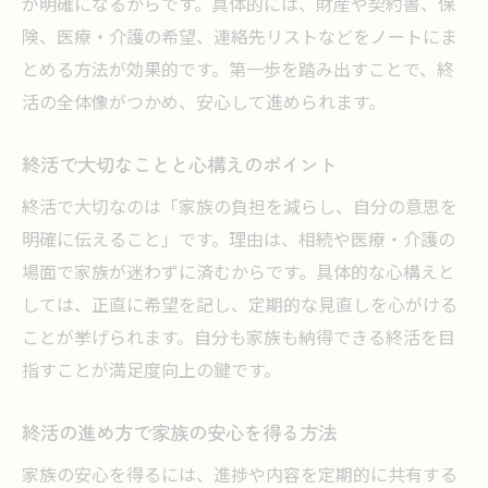
が明確になるからです。具体的には、財産や契約書、保
終活の実践で家族と安心を分かち合う
険、医療・介護の希望、連絡先リストなどをノートにま
終活を通じて家族に感謝を伝える工夫
とめる方法が効果的です。第一歩を踏み出すことで、終
終活の進め方で家族の不安を和らげる
活の全体像がつかめ、安心して進められます。
エンディングノート作成で想いを形に
終活でエンディングノートが果たす役割
終活で大切なことと心構えのポイント
終活ノートの書き方と活用のポイント
終活で大切なのは「家族の負担を減らし、自分の意思を
エンディングノートで伝えるべき内容
明確に伝えること」です。理由は、相続や医療・介護の
終活で希望や思いを残すための方法
場面で家族が迷わずに済むからです。具体的な心構えと
しては、正直に希望を記し、定期的な見直しを心がける
終活を意識したノート作成の注意点
ことが挙げられます。自分も家族も納得できる終活を目
相続や遺言のポイントを終活で押さえる
指すことが満足度向上の鍵です。
終活で押さえるべき相続手続きの基本
終活で遺言書を活用するメリットを解説
終活の進め方で家族の安心を得る方法
終活で知りたい相続トラブルの予防法
家族の安心を得るには、進捗や内容を定期的に共有する