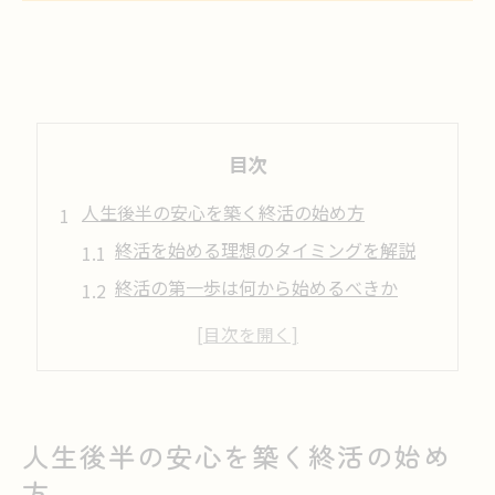
目次
人生後半の安心を築く終活の始め方
終活を始める理想のタイミングを解説
終活の第一歩は何から始めるべきか
終活で大切なことと心構えのポイント
終活の進め方で家族の安心を得る方法
終活リストを活用して準備を始めるコツ
終活を上手に進めるための心構え
人生後半の安心を築く終活の始め
終活を不安なく進める心の整え方
方