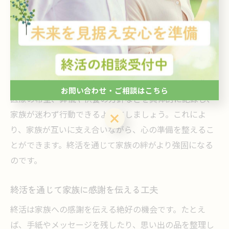
します。
終活の実践で家族と安心を分かち合う
終活を実践することで、家族と安心を分かち合うことが
可能です。自分の意思や希望を明確にし、家族に伝える
ことで、将来の不安を軽減できます。たとえば、介護や
お問い合わせ・ご相談はこちら
医療の希望、葬儀や供養の方針などを具体的に記録し、
家族が迷わず行動できるようにしましょう。これによ
お問い合わせ・ご相談はこちら
り、家族が互いに支え合いながら、心の準備を整えるこ
とができます。終活を通じて家族の絆がより強固になる
のです。
終活を通じて家族に感謝を伝える工夫
終活は家族への感謝を伝える絶好の機会です。たとえ
ば、手紙やメッセージを残したり、思い出の品を整理し