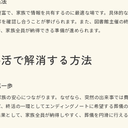
集法
終活で見えてくる家族の安心と納得の形
豊富で、家族で情報を共有するのに最適な場です。具体的
終活図書館活用で最適な葬儀プランを探す
容を確認し合うことが挙げられます。また、図書館主催の
終活体験談から学ぶ後悔しない準備のコツ
で、家族全員が納得できる準備が進められます。
家族間の絆を深める終活の進め方とは
終活で家族間の信頼と絆を深める実践法
終活の時間が家族の対話を増やす理由
終活で解消する方法
親子で進める終活が家族を支える力になる
終活メディアの活用で得られる家族の新発見
終活図書館で学ぶ心をつなぐコミュニケーション
第一歩
終活がもたらす家族の安心と未来への備え
家族の安心につながります。なぜなら、突然の出来事では
終活で迎える穏やかな最期のために必要なこと
ば、終活の一環としてエンディングノートに希望する葬儀
終活が穏やかな最期を迎えるための第一歩
結果として、家族全員が納得しやすく、葬儀を円滑に行え
終活を通じて実現する自分らしいエンディング