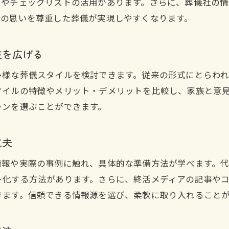
トやチェックリストの活用があります。さらに、葬儀社の
終活で家族間の不安や誤解を解消する方法
人の思いを尊重した葬儀が実現しやすくなります。
葬儀メディアの知見を取り入れた対策の工夫
費用負担の明確化を終活で実現するコツ
肢を広げる
終活で葬儀費用の負担者を明確にする方法
終活で家族間の費用分担の合意を得るコツ
多様な葬儀スタイルを検討できます。従来の形式にとらわ
タイルの特徴やメリット・デメリットを比較し、家族と意
終活を通じてトラブル防止の仕組みを作る
ランを選ぶことができます。
費用負担について終活メディア情報を活用
終活図書館で学ぶ明確な費用分担の進め方
お問い合わせ・ご相談はこちら
お問い合わせ・ご相談はこちら
工夫
終活経験談から知る円満な負担決定の秘訣
情報や実際の事例に触れ、具体的な準備方法が学べます。
終活を通じた安心の葬儀プラン作り
ト化する方法があります。さらに、終活メディアの記事や
終活で叶える安心できる葬儀プランの立て方
きます。信頼できる情報源を選び、柔軟に取り入れること
終活による希望や価値観を反映した葬儀設計
終活メディアの情報を生かしたプラン作成術