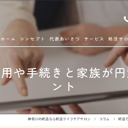
ホーム
コンセプト
代表あいさつ
サービス
終活サ
費用や手続きと家族が円
ント
神奈川の終活なら終活ライフケアサロン
コラム
終活