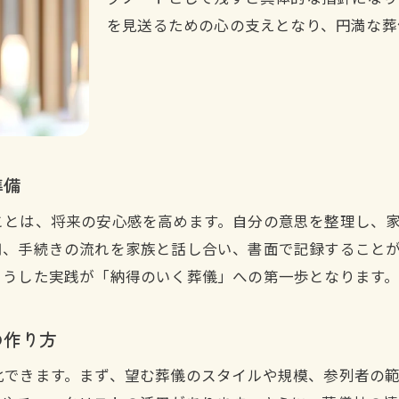
を見送るための心の支えとなり、円満な葬
スムーズな手続きには終活が役立つ理由
終活が葬儀の書類手続きを簡単にするコツ
終活で備えると手続きがスムーズに進む理由
終活が速やかな葬儀後手続きに大切な理由
葬儀後にやってはいけないことと終活の関係
準備
終活を通じて家族の負担を最小限に抑える
終活メディアで学ぶ手続きの落とし穴回避法
ことは、将来の安心感を高めます。自分の意思を整理し、
トラブル回避へ終活から始める話し合い
用、手続きの流れを家族と話し合い、書面で記録すること
こうした実践が「納得のいく葬儀」への第一歩となります
終活を活用し葬儀時の家族間トラブルを防ぐ
終活で話すべき香典や費用分担の具体的内容
の作り方
親の終活を家族で進める対話のポイント
終活図書館の活用で学ぶ円滑な話し合い術
化できます。まず、望む葬儀のスタイルや規模、参列者の