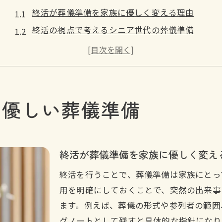
終活が葬儀準備を家族に優しく変える理由
終活の視点で考えるシニア世代の葬儀準備
終活を活用した自分らしい葬儀プランの作り方
終活を通じて家族葬や簡素化葬の選択肢を広げる
終活メディアを参考にする葬儀準備の工夫
終活図書館を活用した家族向け情報収集法
に優しい葬儀準備
葬儀費用の不安を終活で解消する方法
終活による葬儀費用の明確化が安心の第一歩
家族が納得できる終活での費用計画の立て方
終活が葬儀準備を家族に優しく変え
終活を活用した費用分担の話し合いポイント
終活を行うことで、葬儀準備は家族にとっ
お金の不安を終活で解消し穏やかな葬儀へ
用を明確にしておくことで、突然の出来事
終活メディアで得る費用節約の最新情報
ます。例えば、葬儀の形式や参列者の範囲
終活経験者の声から学ぶ費用対策の実践例
グノートとして残すと具体的な指針になり