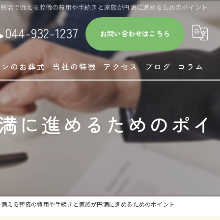
終活で備える葬儀の費用や手続きと家族が円満に進めるためのポイント
044-932-1237
お問い合わせはこちら
ロンのお葬式
当社の特徴
アクセス
ブログ
コラム
相続
満に進めるためのポイ
相談
葬儀
高齢者施設紹介
お墓
で備える葬儀の費用や手続きと家族が円満に進めるためのポイント