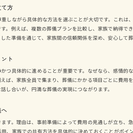
終活で家族が心穏やかに送り出す準備をする
立て方
終活メディアの知識を活かした最期の備え方
尊重しながら具体的な方法を選ぶことが大切です。これは
終活図書館の情報で後悔しない最期を目指す
です。例えば、複数の葬儀プランを比較し、家族で納得で
終活がもたらす心の安らぎと家族の笑顔
うした準備を通じて、家族間の信頼関係を深め、安心して
イント
静かつ具体的に進めることが重要です。なぜなら、感情的
例えば、家族全員で集まり、葬儀にかかる項目ごとに費用
な話し合いが、円満な葬儀の実現につながります。
儀へ
きます。理由は、事前準備によって費用の見通しが立ち、
活用、家族での共有方法を具体的に決めておくことがポイ