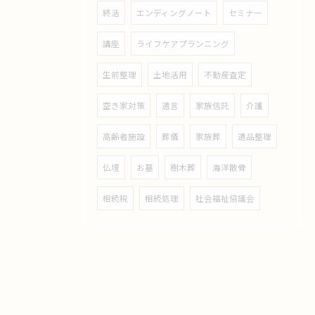
終活
エンディングノート
セミナー
講座
ライフケアプランニング
生前整理
土地活用
不動産査定
空き家対策
遺言
家族信託
介護
高齢者施設
葬儀
家族葬
遺品整理
仏壇
お墓
樹木葬
海洋散骨
相続税
相続処理
社会福祉協議会