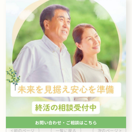
終活ライフケアサロン
住所 : 神奈川県川崎市多摩区長尾５丁目１９−１８
グレイスファイン 1階
電話番号 :
044-932-1237
神奈川で相続のご相談を受付
神奈川でお客様に寄り添った相談
--------------------------------------------------------------------
--
相続
相談
お問い合わせ・ご相談はこちら
< 前のページ
一覧に戻る
次のページ >