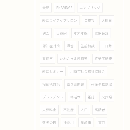
会話
ENBRIDGE
エンブリッジ
終活ライフケアサロン
ご挨拶
大晦日
2025
日蓮宗
年末年始
家族会議
認知症対策
帰省
生前相談
一日葬
曹洞宗
かわさき北部斎苑
終活不動産
終活セミナー
川崎市社会福祉協議会
相続税対策
空き家問題
死後事務処理
プレジデント
終活本
雑誌
火葬場
火葬料金
不動産
人口
高齢者
敬老の日
神奈川
川崎市
東京